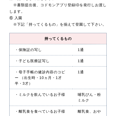
※書類提出後、コドモンアプリ登録IDを発行しお渡し
します。
⑥ 入園
※下記「持ってくるもの」を揃えて登園して下さい。
持ってくるもの
・保険証の写し
1通
・子ども医療証写し
1通
・母子手帳の健診内容のコピ
1通
ー （出生時・10ヵ月・1才
半・3才）
・ミルクを飲んでいるお子様
哺乳びん・粉
ミルク
・離乳食を食べているお子様
離乳食、おや